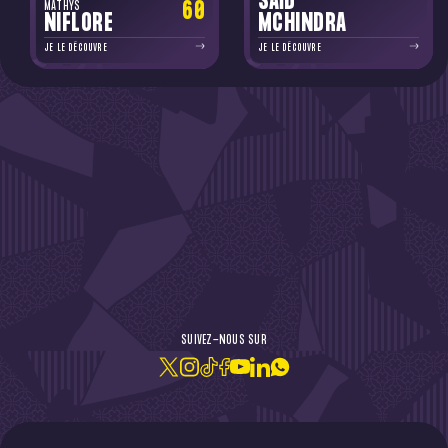
SAÏD
60
MATHYS
NIFLORE
MCHINDRA
JE LE DÉCOUVRE
JE LE DÉCOUVRE
DE L'ACTU !
SUIVEZ-NOUS SUR
JE M'ABONNE À LA NEWSLETTER