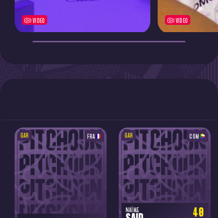
VIDEO
VIDEO
GAR
GAR
FRA
COM
40
NAÏME