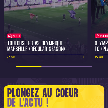
PHOTO
PHOTO
TOULOUSE FC VS OLYMPIQUE
OLYMP
MARSEILLE (REGULAR SEASON)
FC (PL
J'Y VAIS
J'Y VAIS
PLONGEZ AU COEUR
DE L'ACTU !