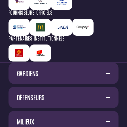
FOURNISSEURS OFFICIELS
PARTENAIRES INSTITUTIONNELS
GARDIENS
1
G. RESTES
DÉFENSEURS
60
M. NIFLORE
A. SADI
40
N. SAÏD MCHINDRA
MILIEUX