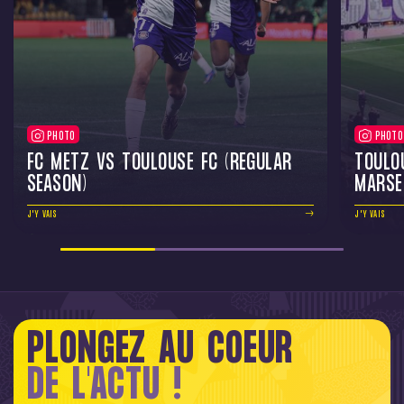
PHOTO
PHOTO
FC METZ VS TOULOUSE FC (REGULAR
TOULO
SEASON)
MARSE
J'Y VAIS
J'Y VAIS
PLONGEZ AU COEUR
DE L'ACTU !