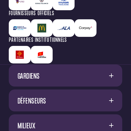
FOURNISSEURS OFFICIELS
PARTENAIRES INSTITUTIONNELS
GARDIENS
1
G. RESTES
DÉFENSEURS
60
M. NIFLORE
A. SADI
40
N. SAÏD MCHINDRA
MILIEUX