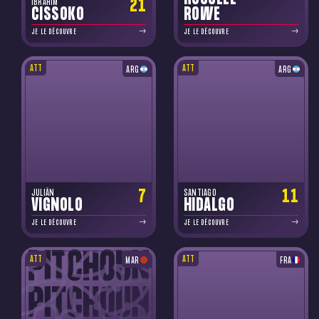
21
IBRAHIM
CISSOKO
ROWE
JE LE DÉCOUVRE
JE LE DÉCOUVRE
ATT
ATT
ARG
ARG
7
11
JULIÁN
SANTIAGO
VIGNOLO
HIDALGO
JE LE DÉCOUVRE
JE LE DÉCOUVRE
ATT
ATT
MAR
FRA