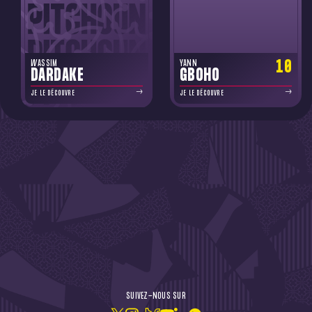
10
WASSIM
YANN
DARDAKE
GBOHO
JE LE DÉCOUVRE
JE LE DÉCOUVRE
DE L'ACTU !
SUIVEZ-NOUS SUR
JE M'ABONNE À LA NEWSLETTER