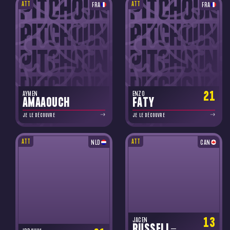
ATT
ATT
FRA
FRA
21
AYMEN
ENZO
AMAAOUCH
FATY
JE LE DÉCOUVRE
JE LE DÉCOUVRE
ATT
ATT
NLD
CAN
13
JACEN
RUSSELL-