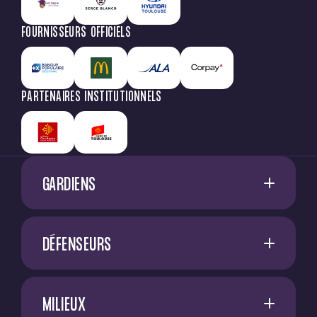
FOURNISSEURS OFFICIELS
PARTENAIRES INSTITUTIONNELS
GARDIENS
1
G. RESTES
DÉFENSEURS
60
M. NIFLORE
A. SADI
40
N. SAÏD MCHINDRA
MILIEUX