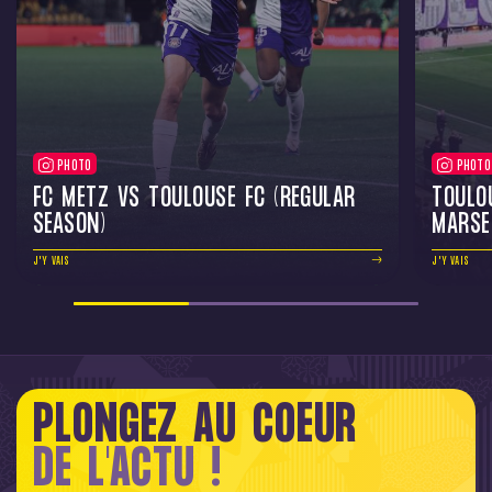
PHOTO
PHOTO
FC METZ VS TOULOUSE FC (REGULAR
TOULO
SEASON)
MARSE
J'Y VAIS
J'Y VAIS
PLONGEZ AU COEUR
DE L'ACTU !