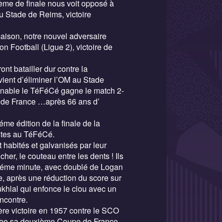
8ème de finale nous voit opposé à
u Stade de Reims, victoire
 maison, notre nouvel adversaire
n Football (Ligue 2), victoire de
nt batailler dur contre la
vient d’éliminer l’OM au Stade
enable le TéFéCé gagne le match 2-
de de France …après 66 ans d’
éme édition de la finale de la
tes au TéFéCé.
 habités et galvanisés par leur
cher, le couteau entre les dents ! Ils
31éme minute, avec doublé de Logan
e, après une réduction du score sur
khlal qui enfonce le clou avec un
encontre.
re victoire en 1957 contre le SCO
mbe sa deuxième Coupe de France