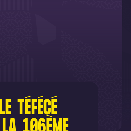
LE TÉFÉCÉ
 LA 106ÈME