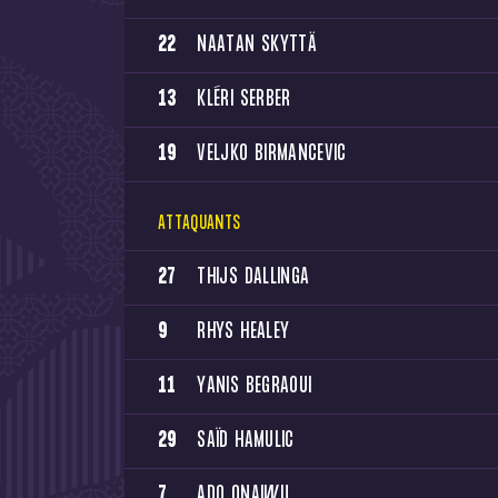
22
NAATAN SKYTTÄ
13
KLÉRI SERBER
19
VELJKO BIRMANCEVIC
ATTAQUANTS
27
THIJS DALLINGA
9
RHYS HEALEY
11
YANIS BEGRAOUI
29
SAÏD HAMULIC
7
ADO ONAIWU