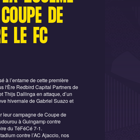
 COUPE DE
E LE FC
é à l’entame de cette première
s l'Ère Redbird Capital Partners de
et Thijs Dallinga en attaque, d’un
rêve hivernale de Gabriel Suazo et
ter leur campagne de Coupe de
oudourou à Guingamp contre
oire du TéFéCé 7-1.
tadium contre l’AC Ajaccio, nos