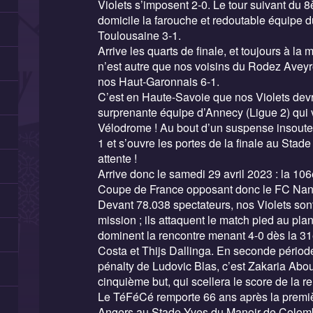
Violets s’imposent 2-0. Le tour suivant du 
domicile la farouche et redoutable équipe d
Toulousaine 3-1.
Arrive les quarts de finale, et toujours à la
n’est autre que nos voisins du Rodez Aveyro
nos Haut-Garonnais 6-1.
C’est en Haute-Savoie que nos Violets devro
surprenante équipe d’Annecy (Ligue 2) qui 
Vélodrome ! Au bout d’un suspense insout
1 et s’ouvre les portes de la finale au Sta
attente !
Arrive donc le samedi 29 avril 2023 : la 106
Coupe de France opposant donc le FC Nan
Devant 78.038 spectateurs, nos Violets sont
mission ; ils attaquent le match pied au plan
dominent la rencontre menant 4-0 dès la 
Costa et Thijs Dallinga. En seconde périod
pénalty de Ludovic Blas, c’est Zakaria Abou
cinquième but, qui scellera le score de la r
Le TéFéCé remporte 66 ans après la premiè
Angers au Stade Yves du Manoir de Colo