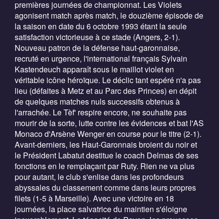
premières journées de championnat. Les Violets
agonisent match après match, le douzième épisode de
la saison en date du 6 octobre 1993 étant la seule
satisfaction victorieuse à ce stade (Angers, 2-1).
Nouveau patron de la défense haut-garonnaise,
recruté en urgence, l'international français Sylvain
Kastendeuch apparaît sous le maillot violet en
véritable icône héroïque. Le déclic tant espéré n'a pas
lieu (défaites à Metz et au Parc des Princes) en dépit
de quelques matches nuls successifs obtenus à
l'arrachée. Le Tèf' respire encore, ne souhaite pas
mourir de la sorte, lutte contre les évidences et bat l'AS
Monaco d'Arsène Wenger en course pour le titre (2-1).
Avant-derniers, les Haut-Garonnais broient du noir et
le Président Labatut destitue le coach Delmas de ses
fonctions en le remplaçant par Ruty. Rien ne va plus
pour autant, le club s'enlise dans les profondeurs
abyssales du classement comme dans leurs propres
filets (1-5 à Marseille). Avec une victoire en 18
journées, la place salvatrice du maintien s'éloigne