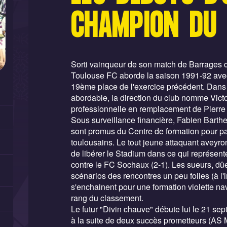
CHAMPION DU
Sorti vainqueur de son match de Barrages co
Toulouse FC aborde la saison 1991-92 avec 
19ème place de l'exercice précédent. Dans 
abordable, la direction du club nomme Victo
professionnelle en remplacement de Pierre 
Sous surveillance financière, Fabien Barth
sont promus du Centre de formation pour par
toulousains. Le tout jeune attaquant aveyron
de libérer le Stadium dans ce qui représente
contre le FC Sochaux (2-1). Les sueurs, dûe
scénarios des rencontres un peu folles (à 
s'enchainent pour une formation violette 
rang du classement.
Le futur "Divin chauve" débute lui le 21 se
à la suite de deux succès prometteurs (AS 