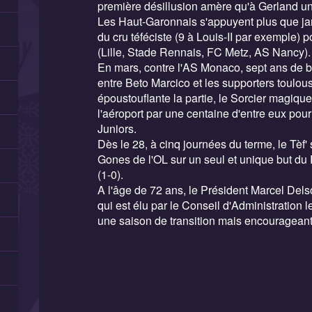
première désillusion amère qu'à Gerland un 
Les Haut-Garonnais s'appuyent plus que ja
du cru téféciste (9 à Louis-II par exemple) p
(Lille, Stade Rennais, FC Metz, AS Nancy).
En mars, contre l'AS Monaco, sept ans de b
entre Beto Marcico et les supporters toulou
époustouflante la partie, le Sorcier magi
l'aéroport par une centaine d'entre eux po
Juniors.
Dès le 28, à cinq journées du terme, le Tèf' 
Gones de l'OL sur un seul et unique but du
(1-0).
A l'âge de 72 ans, le Président Marcel Del
qui est élu par le Conseil d'Administration 
une saison de transition mais encourageante