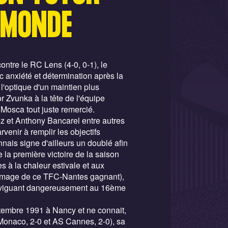
 MONDE
ntre le RC Lens (4-0, 0-1), le
anxiété et détermination après la
l'optique d'un maintien plus
r Zvunka à la tête de l'équipe
Mosca tout juste remercié.
ez et Anthony Bancarel entre autres
venir à remplir les objectifs
nais signe d'ailleurs un doublé afin
 la première victoire de la saison
s à la chaleur estivale et aux
l'image de ce TFC-Nantes gagnant),
naviguant dangereusement au 16ème
ptembre 1991 à Nancy et ne connait,
Monaco, 2-0 et AS Cannes, 2-0), sa