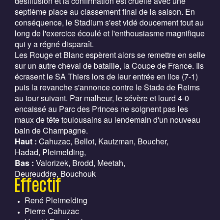
désillusion et la confirmation est cruelle avec une
septième place au classement final de la saison. En
conséquence, le Stadium s'est vidé doucement tout au
long de l'exercice écoulé et l'enthousiasme magnifique
qui y a régné disparaît.
Les Rouge et Blanc espèrent alors se remettre en selle
sur un autre cheval de bataille, la Coupe de France. Ils
écrasent le SA Thiers lors de leur entrée en lice (7-1)
puis la revanche s'annonce contre le Stade de Reims
au tour suivant. Par malheur, le sévère et lourd 4-0
encaissé au Parc des Princes ne soignent pas les
maux de tête toulousains au lendemain d'un nouveau
bain de Champagne.
Haut :
Cahuzac, Bellot, Kautzman, Boucher,
Hadad, Pleimelding,
Bas :
Valorizek, Brodd, Meetah,
Deureuddre, Bouchouk
Effectif
René Pleimelding
Pierre Cahuzac