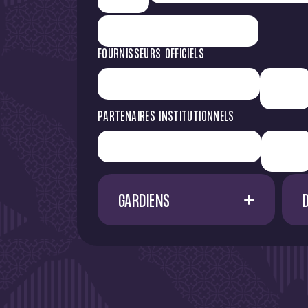
FOURNISSEURS OFFICIELS
PARTENAIRES INSTITUTIONNELS
GARDIENS
1
G. RESTES
60
M. NIFLORE
24
40
N. SAÏD MCHINDRA
25