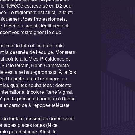
 le TéFéCé est reversé en D2 pour
ce. Le règlement est strict, la toute
uniquement "des Professionnels,
le TéFéCé a acquis légitimement
 sportives restreignent le club
sser la tête et les bras, trois
t la destinée de l'équipe. Monsieur
al pointe à la Vice-Présidence et
. Sur le terrain, Henri Cammarata
e vestiaire haut-garonnais. À la fois
épit la perle rare et remarque un
t les qualités souhaitées : détente,
international tricolore René Vignal,
par la presse britannique à l'issue
 et participe à l'épopée téféciste
s du football ressemble dorénavant
itables places fortes (Nice,
emin paradisiaque. Ainsi, le