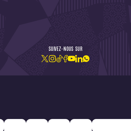
CTU !
JE M'ABONNE À LA NEW
SUIVEZ-NOUS SUR