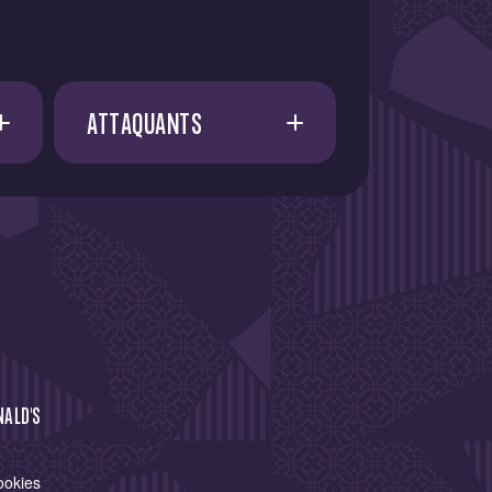
ATTAQUANTS
A. AMAAOUCH
21
E. FATY
21
I. CISSOKO
37
I. AZIZI
13
J. RUSSELL-ROWE
NALD'S
7
J. VIGNOLO
ookies
11
S. HIDALGO