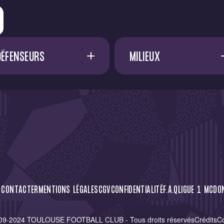
DÉFENSEURS
MILIEUX
A. SADI
17
A. FRANCIS
C. CRESSWELL
A. EL OUALI
D. METHALIE
45
A. VOSSAH
F. EFUELE NGOYALA
15
A. DØNNUM
G. BAKHOUCHE
23
C. CÁSSERES
 CONTACTER
MENTIONS LÉGALES
CGV
CONFIDENTIALITÉ
F.A.Q
LIGUE 1 MCDO
I. DIALLO
28
D. ZEMA
09-2024 TOULOUSE FOOTBALL CLUB - Tous droits réservés
Crédits
C
M. MCKENZIE
77
M. SAUER