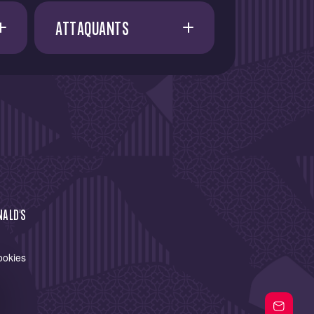
ATTAQUANTS
A. AMAAOUCH
21
E. FATY
21
I. CISSOKO
37
I. AZIZI
13
J. RUSSELL-ROWE
NALD'S
7
J. VIGNOLO
ookies
11
S. HIDALGO
W. DARDAKE