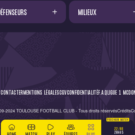
DÉFENSEURS
MILIEUX
A. SADI
17
A. FRANCIS
D. METHALIE
A. EL OUALI
F. EFUELE NGOYALA
45
A. VOSSAH
G. BAKHOUCHE
15
A. DØNNUM
I. DIALLO
23
C. CÁSSERES
 CONTACTER
MENTIONS LÉGALES
CGV
CONFIDENTIALITÉ
F.A.Q
LIGUE 1 MCDO
M. MCKENZIE
28
D. ZEMA
09-2024 TOULOUSE FOOTBALL CLUB - Tous droits réservés
Crédits
C
R. NICOLAISEN
77
M. SAUER
PROCHAIN MATCH
S. KOUMBASSA
39
M. SAKA
22/08
20H45
HOME
MATCH
PLAY
ÉQUIPES