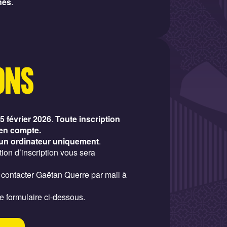
nès
.
ONS
5 février 2026
.
Toute inscription
 en compte.
s un ordinateur uniquement
.
ion d’inscription vous sera
contacter Gaëtan Querre par mail à
le formulaire ci-dessous.