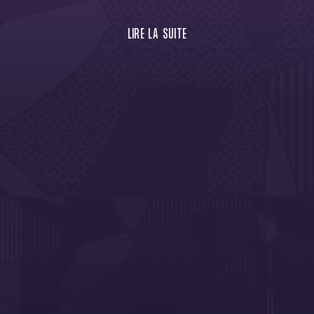
LIRE LA SUITE
Bienvenue dans 𝑽𝑰𝑶𝑳𝑬𝑻. 𝑩𝑳𝑨𝑵𝑪. 𝑹𝑶𝑼𝑮𝑬., la nouvelle
série du TéFéCé, qui met à l'honneur les athlètes
toulousaines et toulousains en cette année olympique en
France !
En 2024, le Toulouse Football Club se fait le premier
supporter des sportives et sportifs toulousains qui
préparent les JO, qu'ils soient déjà qualifiés ou en train de
tout donner pour décrocher leur précieux sésame pour
Paris ! 𝑽𝑰𝑶𝑳𝑬𝑻. 𝑩𝑳𝑨𝑵𝑪. 𝑹𝑶𝑼𝑮𝑬. donne la parole à celles
et ceux qui mouillent le maillot pour représenter notre pays,
et notre ville, à l'occasion de ce rendez-vous sportif
historique !
Découvrez les athlètes de notre Ville rose qui se cachent
derrière ceux des Jeux Olympiques de Paris 2024, dans