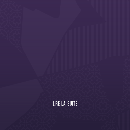
LIRE LA SUITE
elle série du TéFéCé, qui met à l'honneur les athlètes toulousaine