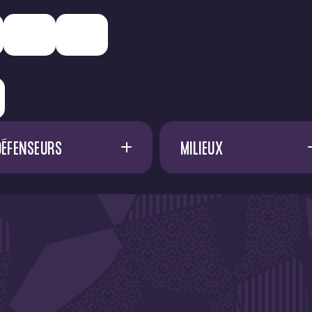
DÉFENSEURS
MILIEUX
A. SADI
17
A. FRANCIS
D. METHALIE
A. EL OUALI
F. EFUELE NGOYALA
45
A. VOSSAH
G. BAKHOUCHE
15
A. DØNNUM