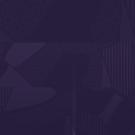
er des sportives et sportifs toulousains qui préparent les JO, qu
𝑵𝑪. 𝑹𝑶𝑼𝑮𝑬. donne la parole à celles et ceux qui mouillent le m
ière ceux des Jeux Olympiques de Paris 2024, dans notre nouvelle sé