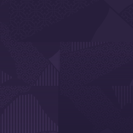
En 2024, le Toulouse Football Club se fait le premier support
décrocher leur précieux sésame pour Paris ! 𝑽𝑰𝑶𝑳𝑬𝑻. 𝑩𝑳𝑨
l'occasion de ce rendez-vous sportif historique !
Découvrez les athlètes de notre Ville rose qui se cachent derr