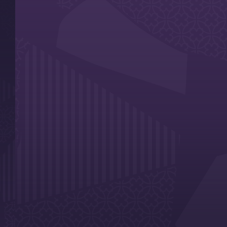
Bienvenue dans 𝑽𝑰𝑶𝑳𝑬𝑻. 𝑩𝑳𝑨𝑵𝑪. 𝑹𝑶𝑼𝑮𝑬., la nouv