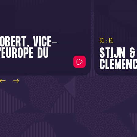
OBERT, VICE-
S1 : E1
'EUROPE DU
STIJN &
CLÉMENC