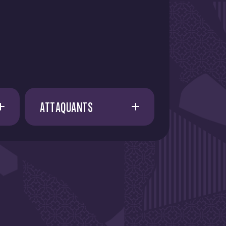
ATTAQUANTS
A. AMAAOUCH
21
E. FATY
21
I. CISSOKO
37
I. AZIZI