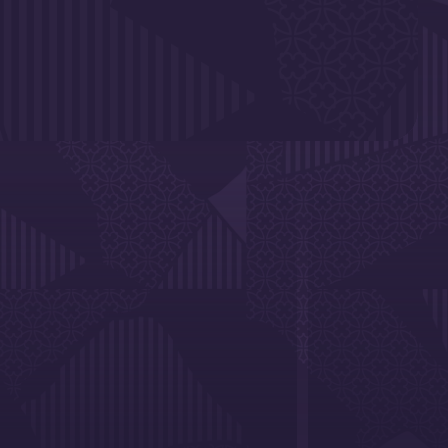
'ils soient déjà qualifiés ou en train de tout donner pour
aillot pour représenter notre pays, et notre ville, à
rie 𝑽𝑰𝑶𝑳𝑬𝑻. 𝑩𝑳𝑨𝑵𝑪. 𝑹𝑶𝑼𝑮𝑬. !