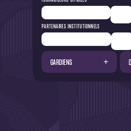
FOURNISSEURS OFFICIELS
PARTENAIRES INSTITUTIONNELS
GARDIENS
1
G. RESTES
60
M. NIFLORE
24
40
N. SAÏD MCHINDRA
25
44