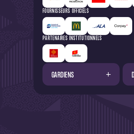
FOURNISSEURS OFFICIELS
PARTENAIRES INSTITUTIONNELS
GARDIENS
1
G. RESTES
60
M. NIFLORE
24
40
N. SAÏD MCHINDRA
25
44