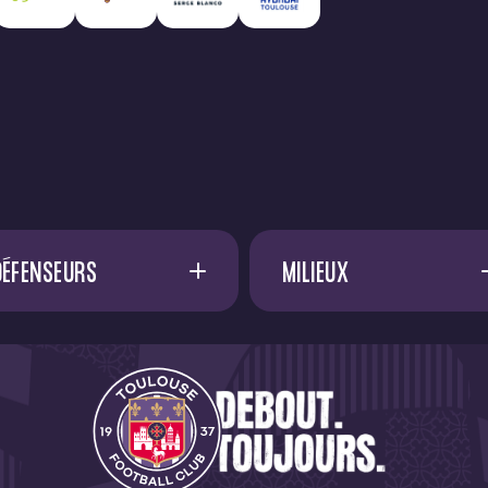
DÉFENSEURS
MILIEUX
A. SADI
17
A. FRANCIS
D. METHALIE
A. EL OUALI
F. EFUELE NGOYALA
45
A. VOSSAH
G. BAKHOUCHE
15
A. DØNNUM