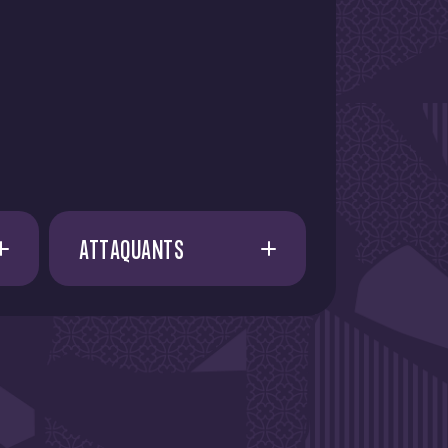
ATTAQUANTS
A. AMAAOUCH
21
E. FATY
21
I. CISSOKO
37
I. AZIZI