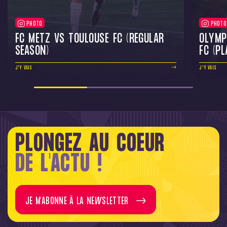
PHOTO
PHOTO
FC METZ VS TOULOUSE FC (REGULAR
OLYMP
SEASON)
FC (PL
J'Y VAIS
J'Y VAIS
PLONGEZ AU COEUR
DE L'ACTU !
JE M'ABONNE À LA NEWSLETTER