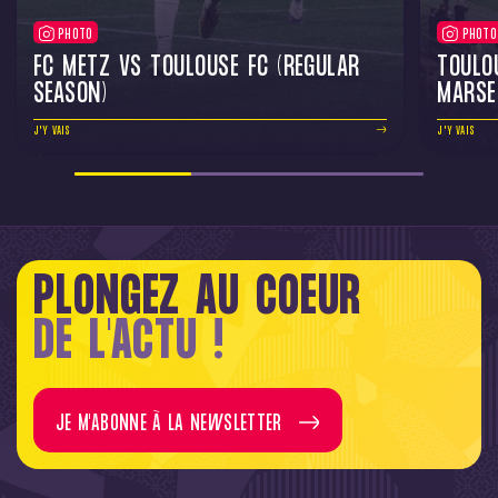
PHOTO
PHOTO
FC METZ VS TOULOUSE FC (REGULAR
TOULO
SEASON)
MARSE
J'Y VAIS
J'Y VAIS
PLONGEZ AU COEUR
DE L'ACTU !
JE M'ABONNE À LA NEWSLETTER