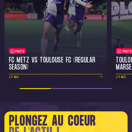
PHOTO
PHOTO
FC METZ VS TOULOUSE FC (REGULAR
TOULO
SEASON)
MARSE
J'Y VAIS
J'Y VAIS
PLONGEZ AU COEUR