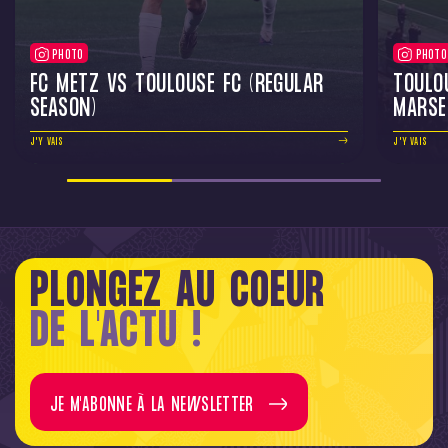
PHOTO
PHOTO
FC METZ VS TOULOUSE FC (REGULAR
TOULO
SEASON)
MARSE
J'Y VAIS
J'Y VAIS
PLONGEZ AU COEUR
DE L'ACTU !
JE M'ABONNE À LA NEWSLETTER