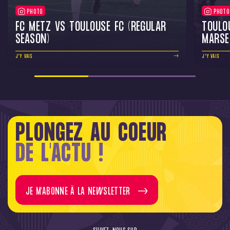
PHOTO
PHOTO
FC METZ VS TOULOUSE FC (REGULAR
TOULO
SEASON)
MARSE
J'Y VAIS
J'Y VAIS
PLONGEZ AU COEUR
DE L'ACTU !
JE M'ABONNE À LA NEWSLETTER