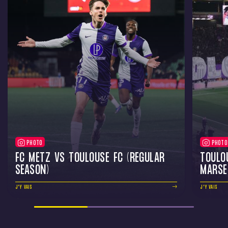
PHOTO
PHOTO
FC METZ VS TOULOUSE FC (REGULAR
TOULO
SEASON)
MARSE
J'Y VAIS
J'Y VAIS