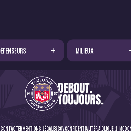
DÉFENSEURS
MILIEUX
A. SADI
17
A. FRANCIS
D. METHALIE
A. EL OUALI
F. EFUELE NGOYALA
45
A. VOSSAH
G. BAKHOUCHE
15
A. DØNNUM
I. DIALLO
23
C. CÁSSERES
 CONTACTER
MENTIONS LÉGALES
CGV
CONFIDENTIALITÉ
F.A.Q
LIGUE 1 MCDO