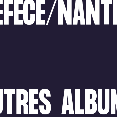
EFECE/NANT
UTRES
ALBU