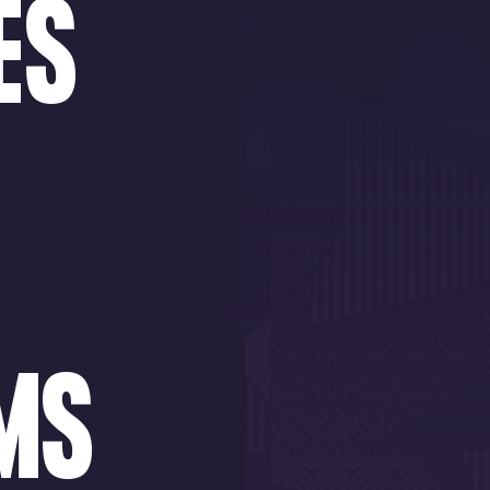
ES
MS