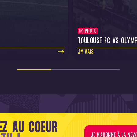
PHOTO
TOULOUSE FC VS OLYMP
J'Y VAIS
EZ AU COEUR
JE M'ABONNE À LA NEW