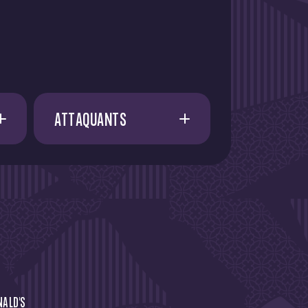
ATTAQUANTS
A. AMAAOUCH
21
E. FATY
21
I. CISSOKO
37
I. AZIZI
13
J. RUSSELL-ROWE
NALD'S