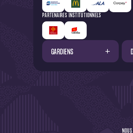
PARTENAIRES INSTITUTIONNELS
GARDIENS
1
G. RESTES
60
M. NIFLORE
24
40
N. SAÏD MCHINDRA
25
44
94
NOUS