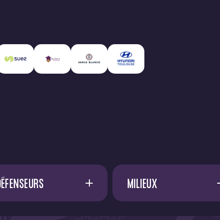
DÉFENSEURS
MILIEUX
A. SADI
17
A. FRANCIS