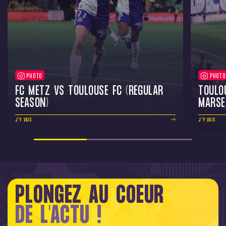
PHOTO
PHOTO
FC METZ VS TOULOUSE FC (REGULAR
TOULO
SEASON)
MARSE
J'Y VAIS
J'Y VAIS
PLONGEZ AU COEUR
DE L'ACTU !