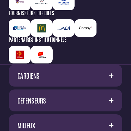
FOURNISSEURS OFFICIELS
PARTENAIRES INSTITUTIONNELS
GARDIENS
1
G. RESTES
DÉFENSEURS
60
M. NIFLORE
A. SADI
40
N. SAÏD MCHINDRA
MILIEUX