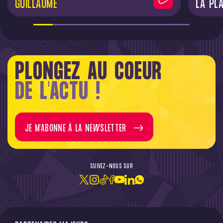
GUILLAUME
LA PL
PLONGEZ AU COEUR
DE L'ACTU !
JE M'ABONNE À LA NEWSLETTER
SUIVEZ-NOUS SUR