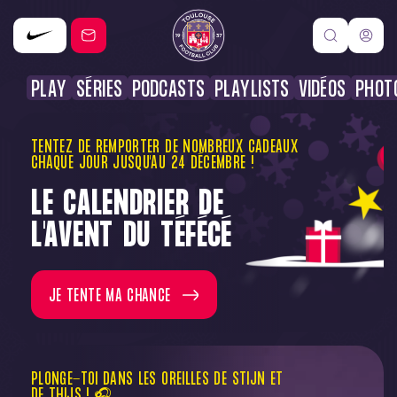
PLAY
SÉRIES
PODCASTS
PLAYLISTS
VIDÉOS
PHOT
TENTEZ DE REMPORTER DE NOMBREUX CADEAUX
CHAQUE JOUR JUSQU'AU 24 DÉCEMBRE !
LE CALENDRIER DE
L'AVENT DU TÉFÉCÉ
JE TENTE MA CHANCE
PLONGE-TOI DANS LES OREILLES DE STIJN ET
DE THIJS ! 🎧