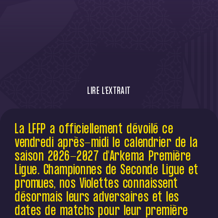
LIRE L'EXTRAIT
Un calendrier corsé pour les Violettes en
La LFFP a officiellement dévoilé ce
Arkema Première Ligue. La saison débutera
vendredi après-midi le calendrier de la
le 5 septembre 2026 par un court
déplacement, en Occitanie du côté de
saison 2026-2027 d'Arkema Première
Montpellier. L'équipe affrontera ensuite
Ligue. Championnes de Seconde Ligue et
Lyon, Marseille, le PSG et bien d'autres dans
promues, nos Violettes connaissent
un calendrier exigeant mais passionnant !
désormais leurs adversaires et les
dates de matchs pour leur première