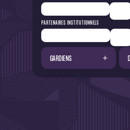
PARTENAIRES INSTITUTIONNELS
GARDIENS
1
G. RESTES
60
M. NIFLORE
24
40
N. SAÏD MCHINDRA
25
44
94