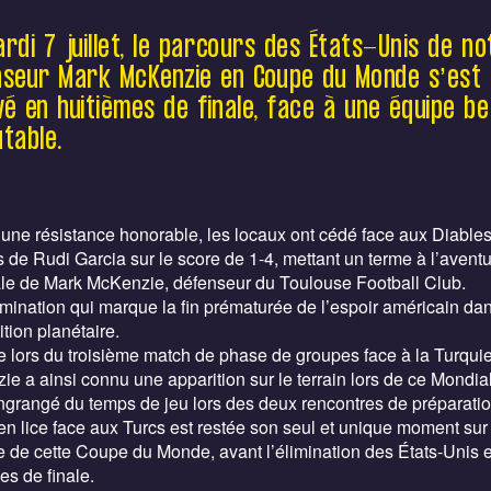
Football Club, n’a connu qu’une seule
apparition en Coupe du Monde 2026,
rdi 7 juillet, le parcours des États-Unis de no
titularisé face à la Turquie en phase de
nseur Mark McKenzie en Coupe du Monde s’est
groupes. Depuis, il n’a plus rejoué jusqu’à
é en huitièmes de finale, face à une équipe be
l’élimination des U.S.A en 8èmes de finale
face à la Belgique (1-4), scellant leur
table.
aventure mondiale.
une résistance honorable, les locaux ont cédé face aux Diable
de Rudi Garcia sur le score de 1-4, mettant un terme à l’avent
le de Mark McKenzie, défenseur du Toulouse Football Club.
mination qui marque la fin prématurée de l’espoir américain dan
tion planétaire.
re lors du troisième match de phase de groupes face à la Turqui
e a ainsi connu une apparition sur le terrain lors de ce Mondia
ngrangé du temps de jeu lors des deux rencontres de préparatio
en lice face aux Turcs est restée son seul et unique moment sur 
 de cette Coupe du Monde, avant l’élimination des États-Unis 
es de finale.