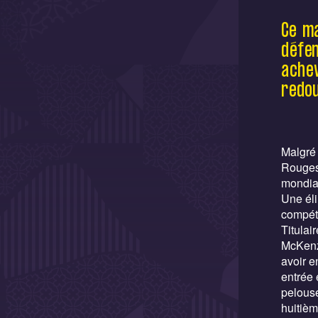
Ce ma
défe
achev
redou
Malgré 
Rouges 
mondia
Une éli
compéti
Titulai
McKenzi
avoir e
entrée 
pelouse
huitièm