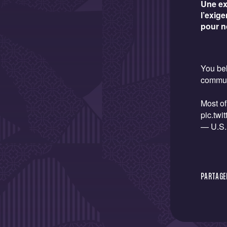
Une ex
l’exig
pour no
You bel
communi
Most of
pic.tw
— U.S.
PARTAGER