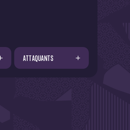
ATTAQUANTS
A. AMAAOUCH
21
E. FATY
21
I. CISSOKO
37
I. AZIZI
13
J. RUSSELL-ROWE