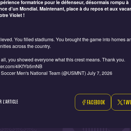
périence formatrice pour le défenseur, désormais rompu à
ence d’un Mondial. Maintenant, place à du repos et aux vac
tre Violet !
ieved. You filled stadiums. You brought the game into homes a
ties across the country.
 all, you showed everyone what this crest means. Thank you.
itter.com/4lKfYb5mNB
 Soccer Men's National Team (@USMNT)
July 7, 2026
 L'ARTICLE
FACEBOOK
TWI