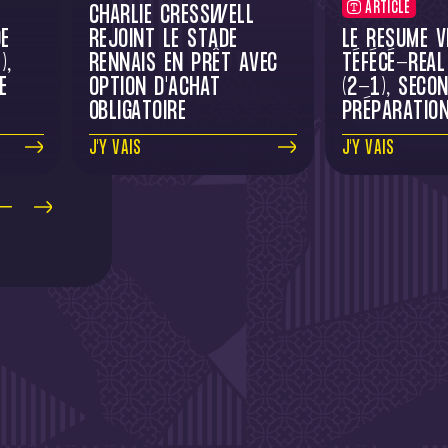
ARTICLE
CHARLIE CRESSWELL
E
REJOINT LE STADE
LE RÉSUMÉ V
),
RENNAIS EN PRÊT AVEC
TÉFÉCÉ-REAL
E
OPTION D'ACHAT
(2-1), SECO
OBLIGATOIRE
PRÉPARATIO
J'Y VAIS
J'Y VAIS