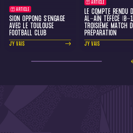
ARTICLE
ARTICLE
LE COMPTE RENDU D
SION OPPONG S'ENGAGE
AL-AÏN TÉFÉCÉ (0-1
AVEC LE TOULOUSE
TROISIÈME MATCH D
FOOTBALL CLUB
PRÉPARATION
J'Y VAIS
J'Y VAIS