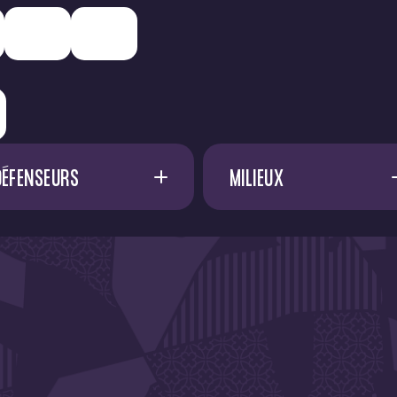
DÉFENSEURS
MILIEUX
A. SADI
17
A. FRANCIS
D. METHALIE
A. EL OUALI
F. EFUELE NGOYALA
45
A. VOSSAH
G. BAKHOUCHE
15
A. DØNNUM
I. DIALLO
23
C. CÁSSERES