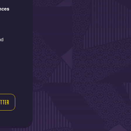
ances
nd
TTER