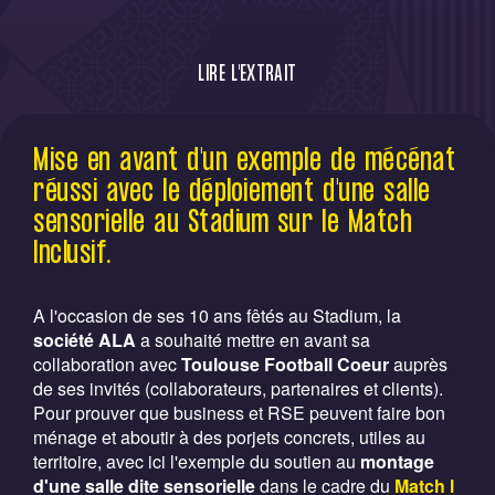
LIRE L'EXTRAIT
Salle sensorielle à l'honneur par un ALA,
Mise en avant d'un exemple de mécénat
mécène du fonds de dotation dans le cadre
réussi avec le déploiement d'une salle
du Macth le Plus Inclusif.
sensorielle au Stadium sur le Match
Inclusif.
A l'occasion de ses 10 ans fêtés au Stadium, la
société ALA
a souhaité mettre en avant sa
collaboration avec
Toulouse Football Coeur
auprès
de ses invités (collaborateurs, partenaires et clients).
Pour prouver que business et RSE peuvent faire bon
ménage et aboutir à des porjets concrets, utiles au
territoire, avec ici l'exemple du soutien au
montage
d'une salle dite sensorielle
dans le cadre du
Match l