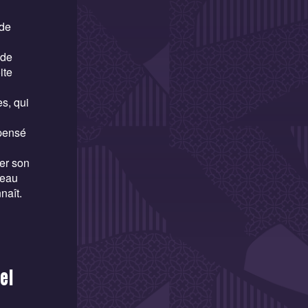
 de
 de
ite
es, qui
mpensé
ner son
veau
naît.
el