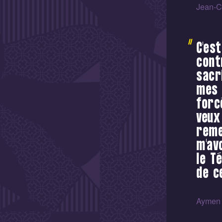
Jean-C
C'es
cont
sacr
mes 
forc
veux
reme
m'av
le T
de c
Aymen 