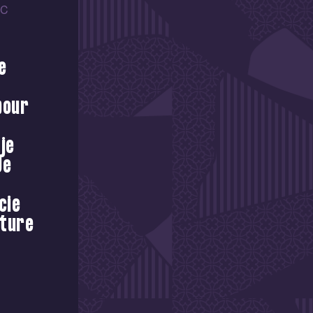
FC
e
pour
je
Je
cie
ature