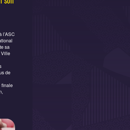
i son
 à l’ASC
ational
te sa
Ville
s
us de
finale
n,