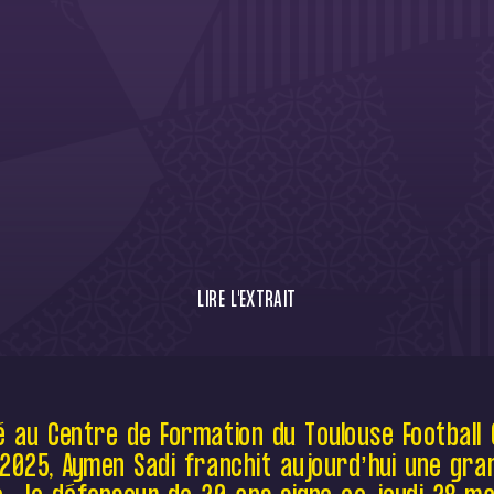
LIRE L'EXTRAIT
Premier contrat professionnel pour Aymen
Sadi ! Arrivé l’été dernier, le latéral formé
à Valenciennes et Angers, international
é au Centre de Formation du Toulouse Football 
tricolores dans les sélections de jeunes
 2025, Aymen Sadi franchit aujourd’hui une gra
(U16 à U19), est récompensé de sa