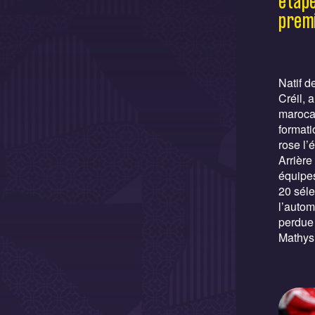
étape
premi
Natif d
Créil, 
marocai
formati
rose l’é
Arrière
équipes
20 séle
l’auto
perdue 
Mathys 