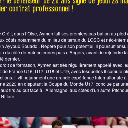
 : le défenseur de 20 ans signe ce jeudi 28 ma
résilience et force de caractère !
er contrat professionnel !
e Créil, dans l’Oise, Aymen fait ses premiers pas ballon au pied
aux côtés notamment du milieu de terrain du LOSC et néo-intern
n Ayyoub Bouaddi. Repéré pour son potentiel, il poursuit ensui
on du côté de Valenciennes puis d’Angers, avant de rejoindre la 
té dernier.
 droit de formation, Aymen est très régulièrement appelé avec le
 de France U16, U17, U18 et U19, avec lesquelles il cumule pl
ctions. Il vit notamment une grande expérience internationale à
mne 2023 en disputant la Coupe du Monde U17, conclue par une 
aux tirs au but face à l’Allemagne, aux côtés d’un autre Pitchou
Niflore.