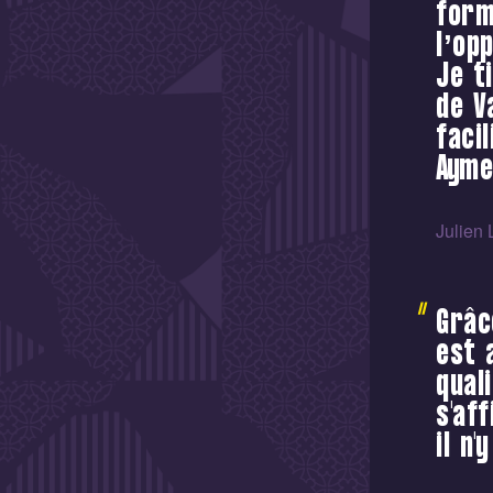
form
l’op
Je t
de V
faci
Ayme
Julien 
Grâc
est 
qual
s'af
il n'