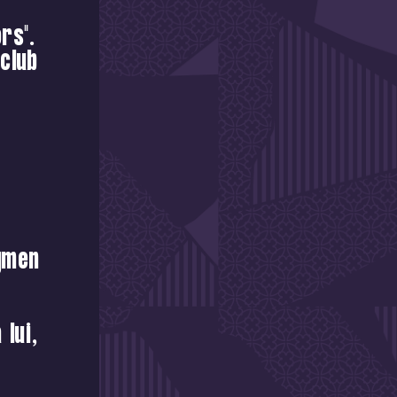
rs".
club
ymen
 lui,