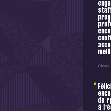
enga
staf
prog
prof
enco
conf
acco
meil
Olivier
Féli
enco
de r
à l’