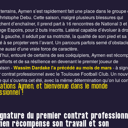
 terrains, Aymen s’est rapidement fait une place dans le groupe
ristophe Debu. Cette saison, malgré plusieurs blessures qui
hent d’enchaîner, il prend part à 16 rencontres de National 3 et
ge Espoirs, pour 2 buts inscrits. Latéral capable d’évoluer à dro
 gauche, il séduit par sa motricité, la qualité de son pied et sa
é à se projeter vers l’avant. Un parcours parfois semé d’obstacl
e aussi d’une vraie force de caractère.
’hui, entouré de certains de ses coéquipiers, Aymen est réco
efforts et de sa résilience en devenant le premier joueur de
saison -
Wassim Dardake l'a précédé au mois de mars
- à sig
 contrat professionnel avec le Toulouse Football Club. Un nou
e qui s’ouvrira cet été, avec la même détermination qu’on lui con
itations Aymen, et bienvenue dans le monde
ssionnel !
ignature du premier contrat professionn
men récompense son travail et son