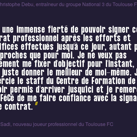
hristophe Debu, entraîneur du groupe National 3 du Toulouse 
t une immense fierté de pouvoir signer c
rat professionnel après les efforts et
ifices effectués jusqu'à ce jour, autant 
proches que pour moi. Je ne veux pas
ément me fixer d'objectif pour l'instant, 
 juste donner le meilleur de moi-même. 
rcie le staff du Centre de Formation de
oir permis d'arriver jusqu'ici et je remer
éFéCé de me faire confiance avec la sign
e contrat.
Sadi, nouveau joueur professionnel du Toulouse FC