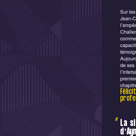
Sur les
Jean-Ch
l’empêc
Challen
comme à
capacit
témoign
Aujourd
de ses 
l’inter
premier
chapitr
Félic
profe
La s
d’Ay