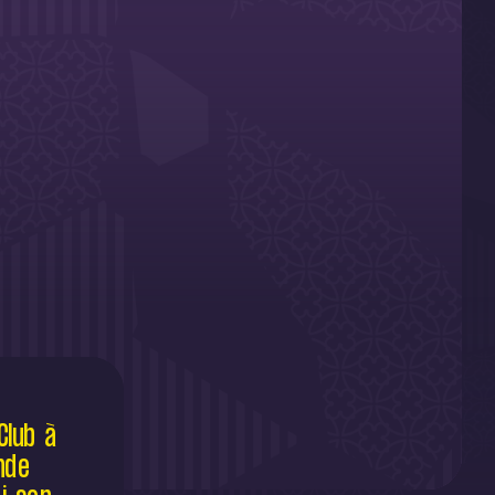
Club à
nde