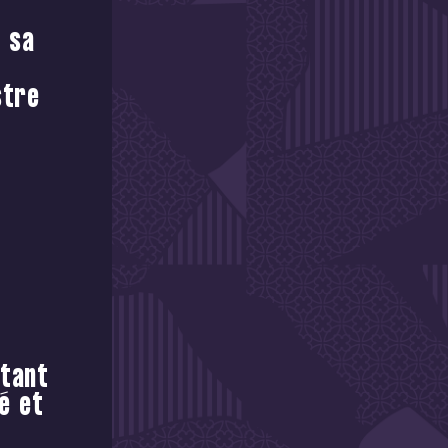
e sa
stre
utant
é et