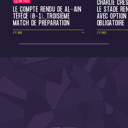
CHARLIE CRE
ARTICLE
LE COMPTE RENDU DE AL-AÏN
LE STADE RE
TÉFÉCÉ (0-1), TROISIÈME
AVEC OPTION
MATCH DE PRÉPARATION
OBLIGATOIRE
J'Y VAIS
J'Y VAIS
DE L'ACTU !