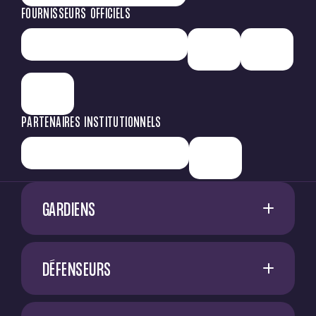
FOURNISSEURS OFFICIELS
PARTENAIRES INSTITUTIONNELS
GARDIENS
1
G. RESTES
DÉFENSEURS
60
M. NIFLORE
A. SADI
40
N. SAÏD MCHINDRA