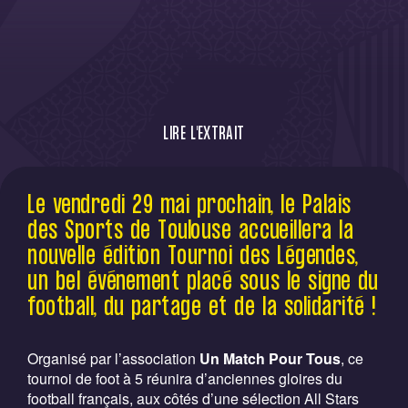
LIRE L'EXTRAIT
Le Tournoi des Légendes fait son retour le
Le vendredi 29 mai prochain, le Palais
29 mai 2026 au Palais des Sports de
des Sports de Toulouse accueillera la
Toulouse. Anciennes stars du football -
dont d'anciens Violets - et personnalités
nouvelle édition Tournoi des Légendes,
se réunissent pour un événement
un bel événement placé sous le signe du
spectaculaire et solidaire, au profit de
football, du partage et de la solidarité !
l’association Un Match Pour Tous.
Organisé par l’association
Un Match Pour Tous
, ce
tournoi de foot à 5 réunira d’anciennes gloires du
football français, aux côtés d’une sélection All Stars