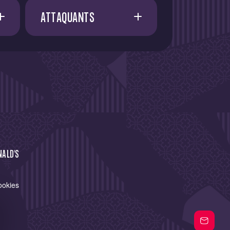
ATTAQUANTS
A. AMAAOUCH
21
E. FATY
21
I. CISSOKO
37
I. AZIZI
13
J. RUSSELL-ROWE
NALD'S
7
J. VIGNOLO
ookies
11
S. HIDALGO
W. DARDAKE