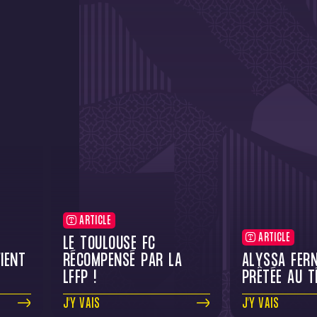
ARTICLE
ARTICLE
LE TOULOUSE FC
IENT
RÉCOMPENSÉ PAR LA
ALYSSA FER
LFFP !
PRÊTÉE AU T
J'Y VAIS
J'Y VAIS