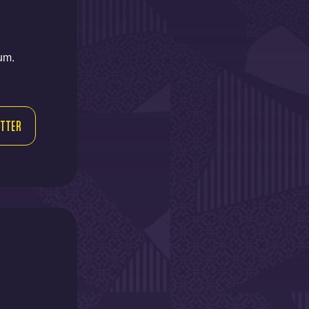
um.
TTER