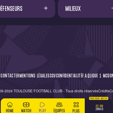
DÉFENSEURS
MILIEUX
A. SADI
17
A. FRANCIS
D. METHALIE
A. EL OUALI
F. EFUELE NGOYALA
45
A. VOSSAH
G. BAKHOUCHE
15
A. DØNNUM
I. DIALLO
23
C. CÁSSERES
 CONTACTER
MENTIONS LÉGALES
CGV
CONFIDENTIALITÉ
F.A.Q
LIGUE 1 MCDO
M. MCKENZIE
28
D. ZEMA
09-2024 TOULOUSE FOOTBALL CLUB - Tous droits réservés
Crédits
C
R. NICOLAISEN
77
M. SAUER
PROCHAIN MATCH
S. KOUMBASSA
39
M. SAKA
22/08
20H45
HOME
MATCH
PLAY
ÉQUIPES
PLUS