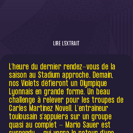
LIRE L'EXTRAIT
Pour affronter l'Olympique Lyonnais,
L'heure du dernier rendez-vous de la
l'entraîneur toulousain Carles Martinez
saison au Stadium approche. Demain,
Novell s'appuiera sur un groupe quasi au
complet qui verra le retour parmi les 21
nos Violets défieront un Olympique
joueurs retenus de l'international ghanéen
Lyonnais en grande forme. Un beau
Abu Francis, après une longue blessure.
challenge à relever pour les troupes de
Carles Martinez Novell. L'entraîneur
toulousain s'appuiera sur un groupe
quasi au complet - Mario Sauer est