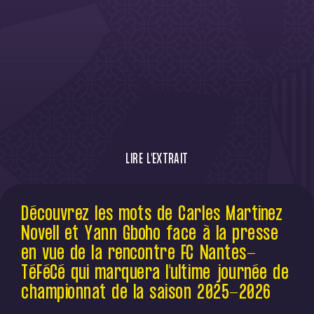
LIRE L'EXTRAIT
Découvrez les mots de Carles Martinez
Découvrez les mots de Carles Martinez
Novell face à la presse en vue de la
Novell et Yann Gboho face à la presse
rencontre FC Nantes-TéFéCé qui marque
l'ultime journée de championnat de la
en vue de la rencontre FC Nantes-
saison 2025-2026
TéFéCé qui marquera l'ultime journée de
championnat de la saison 2025-2026