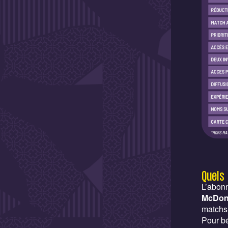
Quels
L’abon
McDon
matchs 
Pour bé