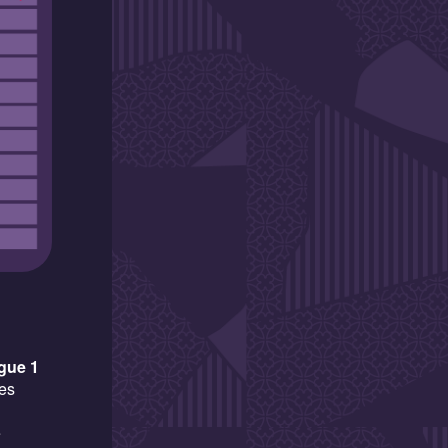
gue 1
les
e