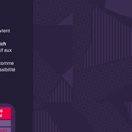
vient
tch
if aux
s comme
ssibilité
s