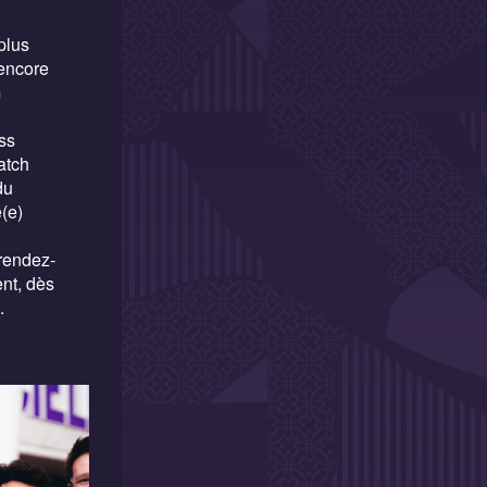
plus
 encore
m
ss
atch
du
(e)
 rendez-
ent, dès
.