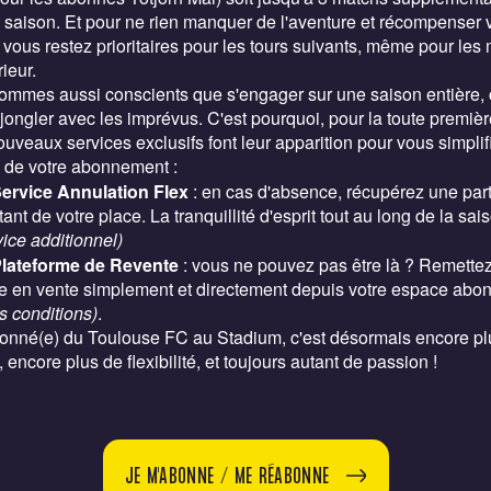
 saison. Et pour ne rien manquer de l'aventure et récompenser 
é, vous restez prioritaires pour les tours suivants, même pour les
rieur.
mmes aussi conscients que s'engager sur une saison entière, 
 jongler avec les imprévus. C'est pourquoi, pour la toute première
uveaux services exclusifs font leur apparition pour vous simplifi
 de votre abonnement :
ervice Annulation Flex
: en cas d'absence, récupérez une part
ant de votre place. La tranquillité d'esprit tout au long de la sai
vice additionnel)
Plateforme de Revente
: vous ne pouvez pas être là ? Remettez
e en vente simplement et directement depuis votre espace abo
s conditions)
.
bonné(e) du Toulouse FC au Stadium, c'est désormais encore pl
 encore plus de flexibilité, et toujours autant de passion !
JE M'ABONNE / ME RÉABONNE