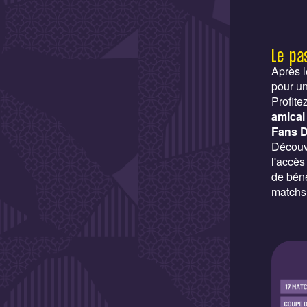
Le pa
Après l
pour un
Profite
amical 
Fans 
Découv
l'accès
de béné
matchs 