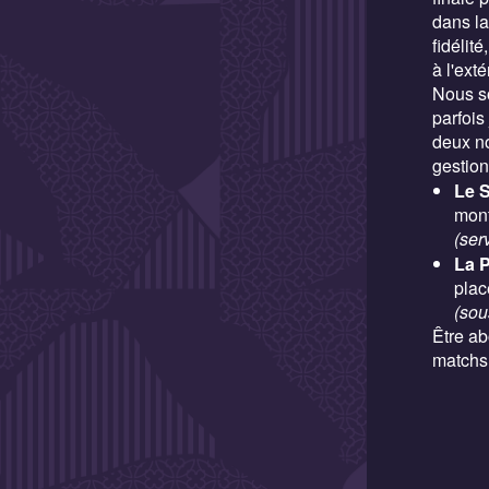
dans la
fidélit
à l'exté
Nous so
parfois
deux no
gestion
Le S
mont
(ser
La 
plac
(sou
Être a
matchs,