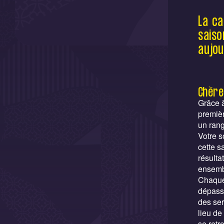
La c
saiso
aujou
Chère
Grâce 
premièr
un rang
​Votre 
cette s
résulta
ensembl
Chaque 
dépasse
des ser
lieu de
se retr