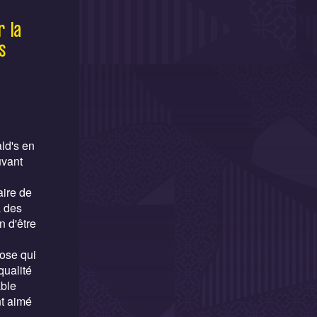
 la
s
ld's en
uvant
aire de
à des
n d'être
ose qui
qualité
able
nt aimé