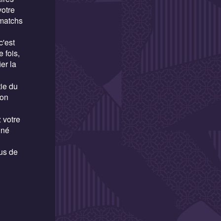
votre
 matchs
c'est
 fois,
er la
ie du
son
 votre
nné
us de