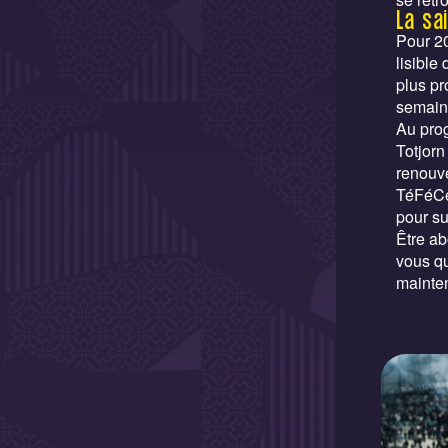
La sa
Pour 20
lisible
plus pr
semain
Au pro
Totjorn
renouve
TéFéCé
pour su
Être ab
vous qu
mainten