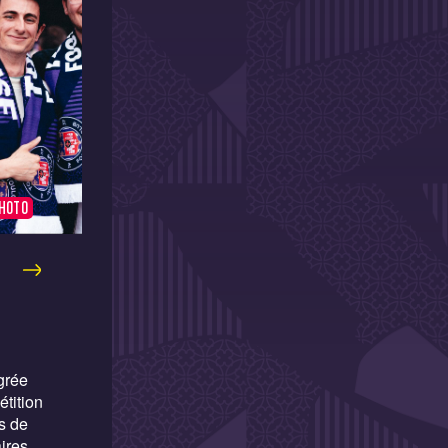
HOTO
PHOTO
grée
tition
s de
ires