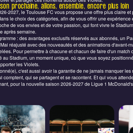
ison prochaine, allons, ensemble, encore plus loin
26-2027, le Toulouse FC vous propose une offre plus claire et 
 dans le choix des catégories, afin de vous offrir une expérience
oche de vos envies et de votre passion, qui font vivre le Stadiu
e après semaine.
gramme : des avantages exclusifs réservés aux abonnés, un Pa
 Mai réajusté avec des nouveautés et des animations d'avant-m
lées. Pour permettre à chacune et chacun de faire d'un match 
 au Stadium, un moment unique, où que vous soyez positionné
pporter les Violets.
onné(e), c'est aussi avoir la garantie de ne jamais manquer les
i comptent, qui se partagent et se racontent. Et qui vous attend
ant, pour la nouvelle saison 2026-2027 de Ligue 1 McDonald's