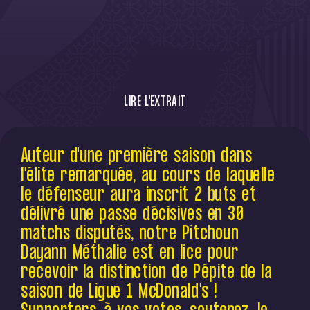
LIRE L'EXTRAIT
Dans le cadre de la distinction de la pépite
Auteur d'une première saison dans
de la saison Ligue 1 McDonald's, notre
l'élite remarquée, au cours de laquelle
Pitchoun Dayann Méthalie est en lice
le défenseur aura inscrit 2 buts et
délivré une passe décisives en 30
matchs disputés, notre Pitchoun
Dayann Méthalie est en lice pour
recevoir la distinction de Pépite de la
saison de Ligue 1 McDonald's !