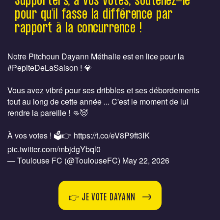
Supporters, à vos votes, soutenez-le
pour qu'il fasse la différence par
rapport à la concurrence !
Notre Pitchoun Dayann Méthalie est en lice pour la
#PepiteDeLaSaison
! 💎
Vous avez vibré pour ses dribbles et ses débordements
tout au long de cette année ... C'est le moment de lui
rendre la pareille ! 👊😈
À vos votes ! 🗳️👉
https://t.co/eV8P9ft3IK
pic.twitter.com/mbjdgYbql0
— Toulouse FC (@ToulouseFC)
May 22, 2026
👉 JE VOTE DAYANN