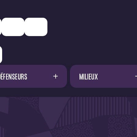
DÉFENSEURS
MILIEUX
A. SADI
17
A. FRANCIS
D. METHALIE
A. EL OUALI
F. EFUELE NGOYALA
45
A. VOSSAH
G. BAKHOUCHE
15
A. DØNNUM