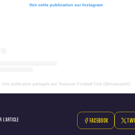
Voir cette publication sur Instagram
Une publication partagée par Toulouse Football Club (@toulousefc)
 L'ARTICLE
FACEBOOK
TWI