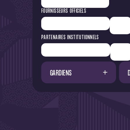
FOURNISSEURS OFFICIELS
PARTENAIRES INSTITUTIONNELS
GARDIENS
1
G. RESTES
60
M. NIFLORE
24
40
N. SAÏD MCHINDRA
25
44