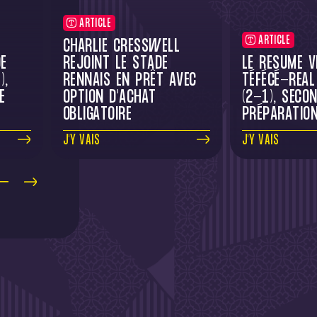
ARTICLE
ARTICLE
CHARLIE CRESSWELL
E
REJOINT LE STADE
LE RÉSUMÉ V
),
RENNAIS EN PRÊT AVEC
TÉFÉCÉ-REAL
E
OPTION D'ACHAT
(2-1), SECO
OBLIGATOIRE
PRÉPARATIO
J'Y VAIS
J'Y VAIS