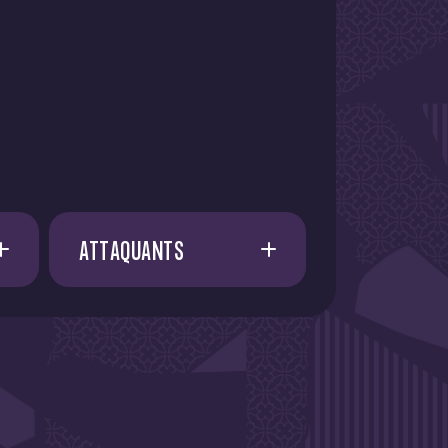
ATTAQUANTS
A. AMAAOUCH
21
E. FATY
21
I. CISSOKO
37
I. AZIZI