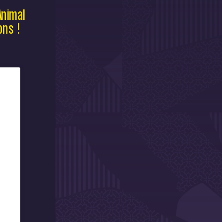
Animal
ons !