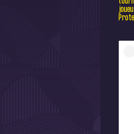
tourn
joueu
Prote