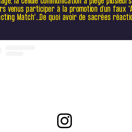
age, la cellule communication a piégé plusieurs
"Animal Protecting Match"...De quoi avoir de
sacrées réactions !
rs venus participer à la promotion d'un faux "
cting Match"...De quoi avoir de sacrées réacti