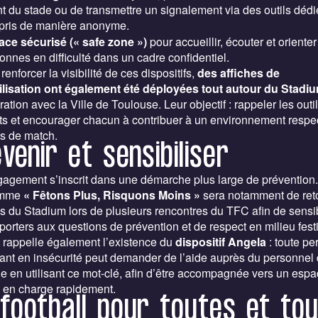
t du stade ou de transmettre un signalement via des outils dédi
ris de manière anonyme.
ce sécurisé (« safe zone »)
pour accueillir, écouter et orienter
onnes en difficulté dans un cadre confidentiel.
renforcer la visibilité de ces dispositifs,
des affiches de
ilisation ont également été déployées tout autour du Stadi
ration avec la Ville de Toulouse. Leur objectif : rappeler les outi
ts et encourager chacun à contribuer à un environnement resp
rs de match.
venir et sensibiliser
agement s’inscrit dans une démarche plus large de prévention.
amme
« Fêtons Plus, Risquons Moins »
sera notamment de reto
is du Stadium lors de plusieurs rencontres du TFC afin de sensib
porters aux questions de prévention et de respect en milieu festi
 rappelle également l’existence du
dispositif Angela
: toute p
ant en insécurité peut demander de l’aide auprès du personnel 
e en utilisant ce mot-clé, afin d’être accompagnée vers un espa
e en charge rapidement.
football pour toutes et to