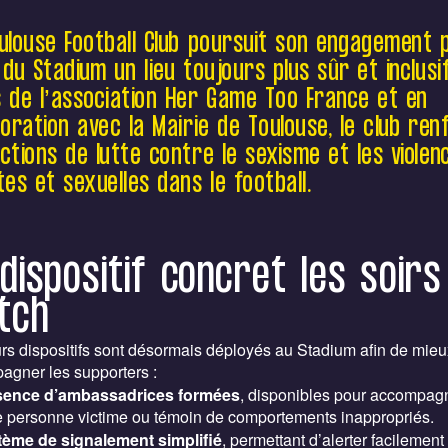
engagement pour faire du Stadium un lieu
toujours plus sûr et inclusif. Aux côtés de
ulouse Football Club poursuit son engagement 
l’association Her Game Too France et avec
 du Stadium un lieu toujours plus sûr et inclusi
la Mairie de Toulouse, le club renforce ses
 de l’association Her Game Too France et en
actions de lutte contre le sexisme, les
violences sexistes et sexuelles dans le
boration avec la Mairie de Toulouse, le club ren
football.
ctions de lutte contre le sexisme et les violen
tes et sexuelles dans le football.
dispositif concret les soirs
tch
rs dispositifs sont désormais déployés au Stadium afin de mieu
agner les supporters :
sence d’ambassadrices formées
, disponibles pour accompag
e personne victime ou témoin de comportements inappropriés.
ème de signalement simplifié
, permettant d’alerter facilement