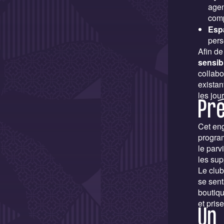
agen
comp
Espa
pers
Afin de 
sensib
collabo
existan
les jou
Pré
Cet eng
progr
le parv
les sup
Le club
se sent
boutiqu
et pris
Un 