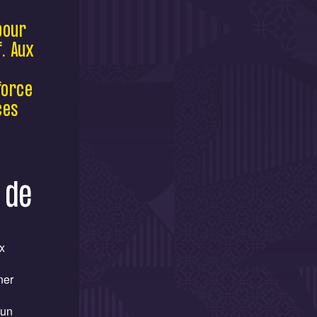
pour
f. Aux
force
ces
 de
x
ner
 un