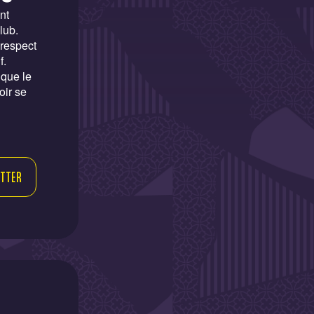
nt
lub.
 respect
f.
 que le
oir se
TTER