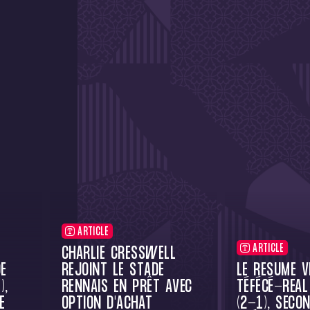
ARTICLE
ARTICLE
CHARLIE CRESSWELL
E
REJOINT LE STADE
LE RÉSUMÉ V
),
RENNAIS EN PRÊT AVEC
TÉFÉCÉ-REAL
E
OPTION D'ACHAT
(2-1), SECO