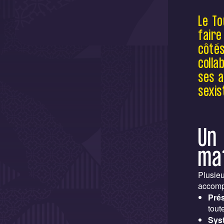
Le To
faire
côtés
colla
ses a
sexis
Un 
ma
Plusieu
accomp
Pré
tout
Syst