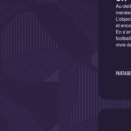
Au-delà
menées 
L’objec
et enco
En s’e
footbal
vivre d
PARTAGER