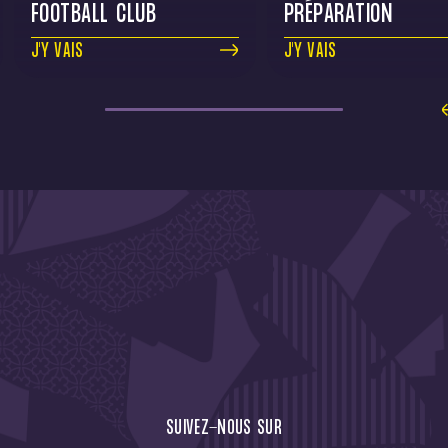
FOOTBALL CLUB
PRÉPARATION
J'Y VAIS
J'Y VAIS
CTU !
JE M'ABONNE À LA NEW
SUIVEZ-NOUS SUR