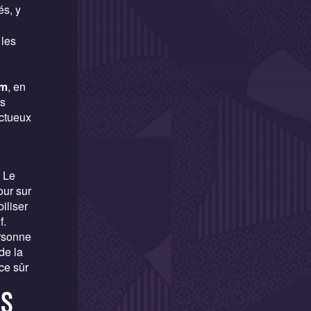
és, y
 les
um
, en
ls
ectueux
 Le
ur sur
iliser
f.
ersonne
de la
ce sûr
us