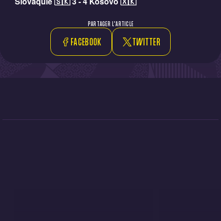
Slovaquie 🇸🇰 3 - 4 Kosovo 🇽🇰
PARTAGER L'ARTICLE
FACEBOOK
TWITTER