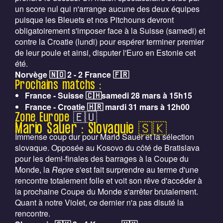
un score nul qui n'arrange aucune des deux équipes
puisque les Bleuets et nos Pitchouns devront
obligatoirement s'imposer face à la Suisse (samedi) et
contre la Croatie (lundi) pour espérer terminer premier
de leur poule et ainsi, disputer l'Euro en Estonie cet
été.
Norvège 🇳🇴 2 - 2 France 🇫🇷
Prochains matchs :
France - Suisse 🇨🇭samedi 28 mars à 15h15
France - Croatie 🇭🇷 mardi 31 mars à 12h00
Zone Europe
🇪🇺
Mario Sauer : Slovaquie 🇸🇰
Immense coup dur pour Mario Sauer et la sélection
slovaque. Opposée au Kosovo du côté de Bratislava
pour les demi-finales des barrages à la Coupe du
Monde, la
Repre
s'est fait surprendre au terme d'une
rencontre totalement folle et voit son rêve d'accéder à
la prochaine Coupe du Monde s'arrêter brutalement.
Quant à notre Violet, ce dernier n'a pas disuté la
rencontre.