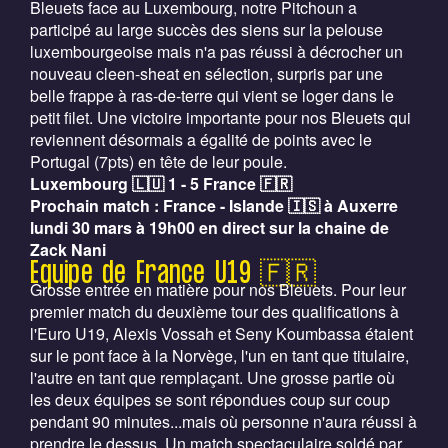
Bleuets face au Luxembourg, notre Pitchoun a
participé au large succès des siens sur la pelouse
luxembourgeoise mais n'a pas réussi à décrocher un
nouveau cleen-sheat en sélection, surpris par une
belle frappe à ras-de-terre qui vient se loger dans le
petit filet. Une victoire importante pour nos Bleuets qui
reviennent désormais a égalité de points avec le
Portugal (7pts) en tête de leur poule.
Luxembourg 🇱🇺 1 - 5 France 🇫🇷
Prochain match : France - Islande 🇮🇸 à Auxerre
lundi 30 mars à 19h00 en direct sur la chaine de
Zack Nani
Equipe de France U19 🇫🇷
Grosse entrée en matière pour nos Bleuets. Pour leur
premier match du deuxième tour des qualifications à
l'Euro U19, Alexis Vossah et Seny Koumbassa étaient
sur le pont face à la Norvège, l'un en tant que titulaire,
l'autre en tant que remplaçant. Une grosse partie où
les deux équipes se sont répondues coup sur coup
pendant 90 minutes...mais où personne n'aura réussi à
prendre le dessus. Un match spectaculaire soldé par