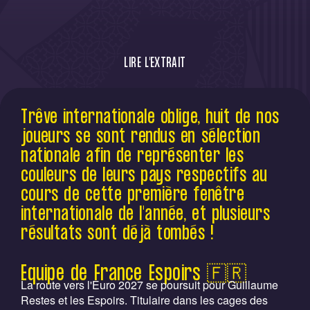
LIRE L'EXTRAIT
Trêve internationale oblige, huit de nos
Trêve internationale oblige, huit de nos
joueurs se sont rendus en sélection
joueurs se sont rendus en sélection
nationale afin de représenter les couleurs
de leurs pays respectifs au cours de
nationale afin de représenter les
cette première fenêtre internationale de
couleurs de leurs pays respectifs au
l'année, et plusieurs résultats sont déjà
cours de cette première fenêtre
tombés !
internationale de l'année, et plusieurs
résultats sont déjà tombés !
Equipe de France Espoirs 🇫🇷
La route vers l'Euro 2027 se poursuit pour Guillaume
Restes et les Espoirs. Titulaire dans les cages des