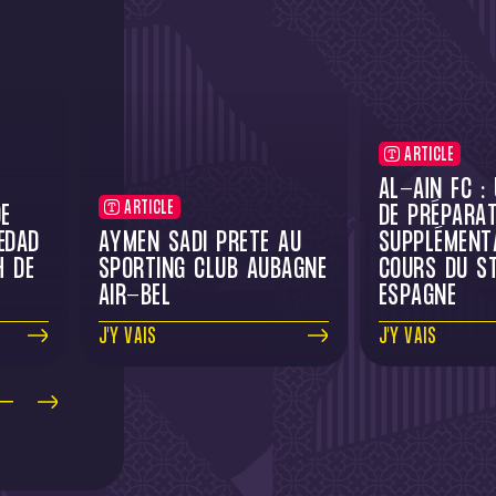
ARTICLE
AL-AÏN FC :
ARTICLE
E
DE PRÉPARAT
EDAD
AYMEN SADI PRÊTÉ AU
SUPPLÉMENT
H DE
SPORTING CLUB AUBAGNE
COURS DU S
AIR-BEL
ESPAGNE
J'Y VAIS
J'Y VAIS