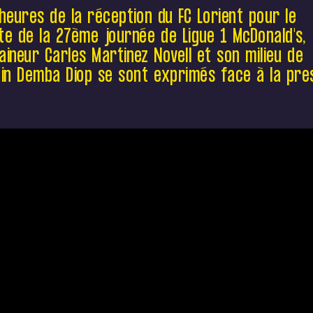
Ligue 1 McDonald's, l'entraineur Carles
heures de la réception du FC Lorient pour le
Martinez Novell et son milieu de terrain
e de la 27ème journée de Ligue 1 McDonald's,
Demba Diop se sont exprimés face à la
raineur Carles Martinez Novell et son milieu de
presse.
in Demba Diop se sont exprimés face à la pre