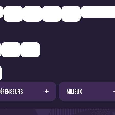
DÉFENSEURS
MILIEUX
A. SADI
17
A. FRANCIS