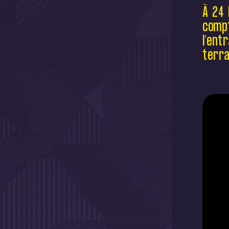
À 24 
compt
l'ent
terra