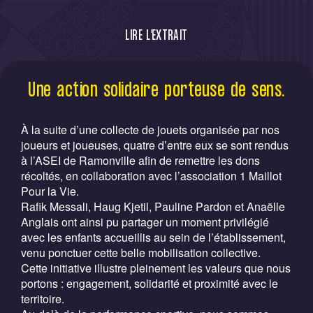
LIRE L'EXTRAIT
À la suite d’une collecte de jouets
Une action solidaire porteuse de sens.
organisée par nos joueurs et joueuses,
quatre d’entre eux se sont rendus à l’ASEI
de Ramonville afin de remettre les dons
À la suite d’une collecte de jouets organisée par nos
récoltés, en collaboration avec l’association
joueurs et joueuses, quatre d’entre eux se sont rendus
à l’ASEI de Ramonville afin de remettre les dons
1 Maillot Pour la Vie.
récoltés, en collaboration avec l’association 1 Maillot
Pour la Vie.
Rafik Messali, Haug Kjetil, Pauline Pardon et Anaëlle
Anglais ont ainsi pu partager un moment privilégié
avec les enfants accueillis au sein de l’établissement,
venu ponctuer cette belle mobilisation collective.
Cette initiative illustre pleinement les valeurs que nous
portons : engagement, solidarité et proximité avec le
territoire.