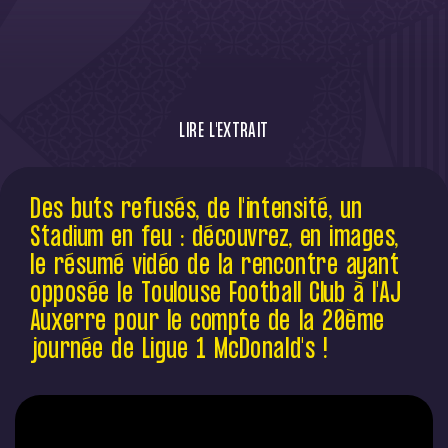
LIRE L'EXTRAIT
Des buts refusés, de l'intensité, un Stadium
Des buts refusés, de l'intensité, un
en feu : découvrez, en images, le résumé
Stadium en feu : découvrez, en images,
vidéo de la rencontre ayant opposée le
Toulouse Football Club à l'AJ Auxerre pour le
le résumé vidéo de la rencontre ayant
compte de la 20ème journée de Ligue 1
opposée le Toulouse Football Club à l'AJ
McDonald's !
Auxerre pour le compte de la 20ème
journée de Ligue 1 McDonald's !