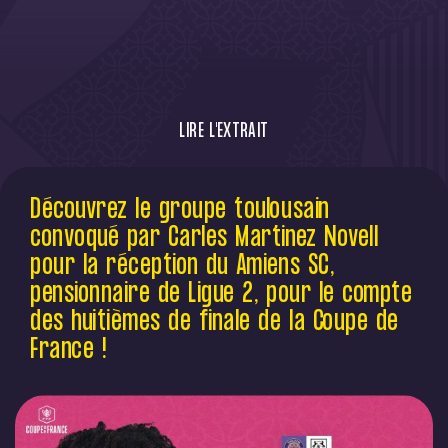
LIRE L'EXTRAIT
Découvrez le groupe toulousain convoqué
Découvrez le groupe toulousain
par Carles Martinez Novell pour la
convoqué par Carles Martinez Novell
réception du Amiens SC, pensionnaire de
Ligue 2, pour le compte des huitièmes de
pour la réception du Amiens SC,
finale de la Coupe de France !
pensionnaire de Ligue 2, pour le compte
des huitièmes de finale de la Coupe de
France !