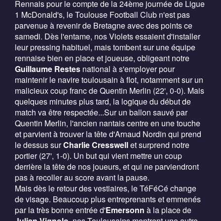
Rennais pour le compte de la 24ème journée de Ligue
1 McDonald's, le Toulouse Football Club n'est pas
parvenue à revenir de Bretagne avec des points ce
samedi. Dès l'entame, nos Violets essaient d'installer
leur pressing habituel, mais tombent sur une équipe
rennaise bien en place et joueuse, obligeant notre
Guillaume Restes
national à s'employer pour
maintenir le navire toulousain à flot, notamment sur un
malicieux coup franc de Quentin Merlin (22', 0-0). Mais
quelques minutes plus tard, la logique du début de
match va être respectée...Sur un ballon sauvé par
Quentin Merlin, l'ancien nantais centre en une touche
et parvient à trouver la tête d'Arnaud Nordin qui prend
le dessus sur
Charlie Cresswell
et surprend notre
portier (27', 1-0). Un but qui vient mettre un coup
derrière la tête de nos joueurs, et qui ne parviendront
pas à recoller au score avant la pause.
Mais dès le retour des vestiaires, le TéFéCé change
de visage. Beaucoup plus entreprenants et emmenés
par la très bonne entrée d'
Emersonn
à la place de
Julian Vignolo
, nos Toulousains montrent une autre