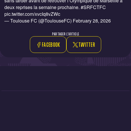
sans tarder avant de retrouver l’Olympique de Marseille à
deux reprises la semaine prochaine.
#SRFCTFC
pic.twitter.com/xvcIq8vZWc
— Toulouse FC (@ToulouseFC)
February 28, 2026
PARTAGER L'ARTICLE
FACEBOOK
TWITTER