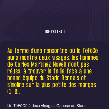
LIRE L'EXTRAIT
Au terme d'une rencontre où le TéFéCé
Au terme d'une rencontre où le TéFéCé
aura montré deux visages, les hommes de
aura montré deux visages, les hommes
Carles Martinez Novell n'ont pas réussi à
trouver la faille face à une bonne équipe
de Carles Martinez Novell n'ont pas
du Stade Rennais et s'incline sur la plus
réussi à trouver la faille face à une
petite des marges (1-0).
bonne équipe du Stade Rennais et
s'incline sur la plus petite des marges
(1-0).
Un TéFéCé à deux visages. Opposé au Stade