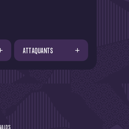
ATTAQUANTS
A. AMAAOUCH
21
E. FATY
21
I. CISSOKO
37
I. AZIZI
13
J. RUSSELL-ROWE
NALD'S