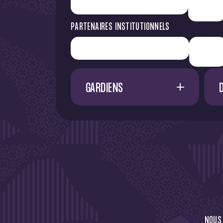
PARTENAIRES INSTITUTIONNELS
GARDIENS
1
G. RESTES
60
M. NIFLORE
24
40
N. SAÏD MCHINDRA
25
44
94
NOUS