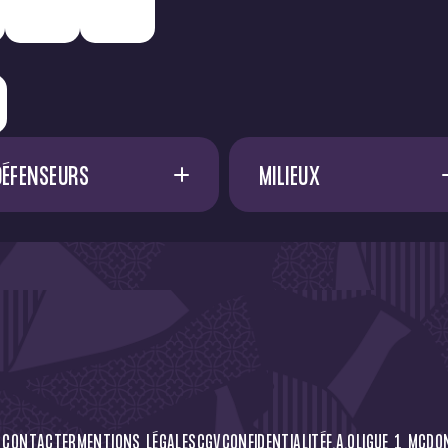
DÉFENSEURS
MILIEUX
A. SADI
17
A. FRANCIS
D. METHALIE
A. EL OUALI
F. EFUELE NGOYALA
45
A. VOSSAH
G. BAKHOUCHE
15
A. DØNNUM
I. DIALLO
23
C. CÁSSERES
 CONTACTER
MENTIONS LÉGALES
CGV
CONFIDENTIALITÉ
F.A.Q
LIGUE 1 MCDO