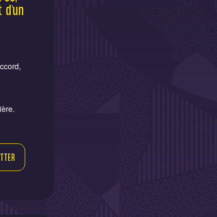
t d'un
ccord,
ière.
TTER