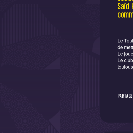
Saïd 
comm
Le Tou
de mett
Le joue
Le clu
toulous
PARTAGER