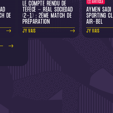
ARTICLE
LE COMPTE RENDU DE
DAD
TÉFÉCÉ - REAL SOCIEDAD
AYMEN SADI
CH DE
(2-1) : 2ÈME MATCH DE
SPORTING C
PRÉPARATION
AIR-BEL
J'Y VAIS
J'Y VAIS