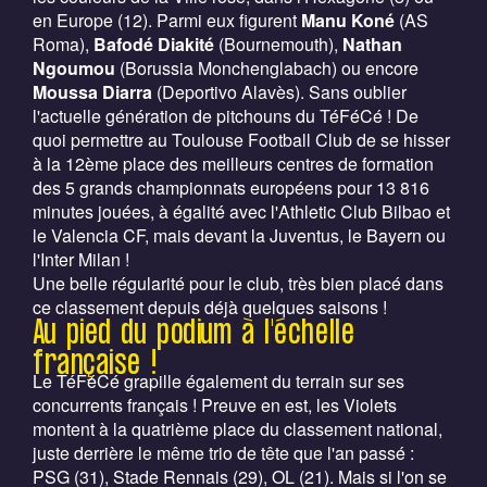
en Europe (12). Parmi eux figurent
Manu Koné
(AS
Roma),
Bafodé Diakité
(Bournemouth),
Nathan
Ngoumou
(Borussia Monchenglabach) ou encore
Moussa Diarra
(Deportivo Alavès). Sans oublier
l'actuelle génération de pitchouns du TéFéCé ! De
quoi permettre au Toulouse Football Club de se hisser
à la 12ème place des meilleurs centres de formation
des 5 grands championnats européens pour 13 816
minutes jouées, à égalité avec l'Athletic Club Bilbao et
le Valencia CF, mais devant la Juventus, le Bayern ou
l'Inter Milan !
Une belle régularité pour le club, très bien placé dans
ce classement depuis déjà quelques saisons !
Au pied du podium à l'échelle
française !
Le TéFéCé grapille également du terrain sur ses
concurrents français ! Preuve en est, les Violets
montent à la quatrième place du classement national,
juste derrière le même trio de tête que l'an passé :
PSG (31), Stade Rennais (29), OL (21). Mais si l'on se