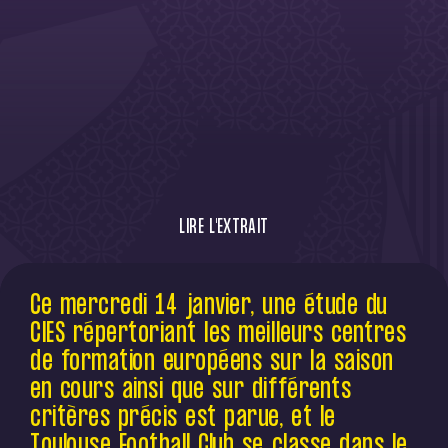
LIRE L'EXTRAIT
Le Toulouse Football Club dans le top 15 des
Ce mercredi 14 janvier, une étude du
meilleurs centre de formation européens
CIES répertoriant les meilleurs centres
depuis le début de saison !
de formation européens sur la saison
en cours ainsi que sur différents
critères précis est parue, et le
Toulouse Football Club se classe dans le