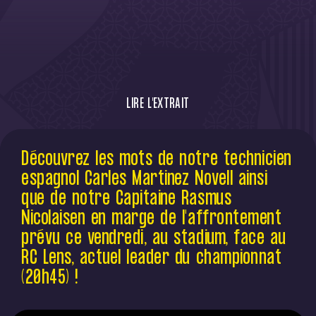
LIRE L'EXTRAIT
Découvrez les mots de Rasmus Nicolaisen
Découvrez les mots de notre technicien
et de Carles Martinez Novell avant de
espagnol Carles Martinez Novell ainsi
recevoir le RC Lens, actuel leader du
championnat, ce vendredi au Stadium
que de notre Capitaine Rasmus
(20h45)
Nicolaisen en marge de l'affrontement
prévu ce vendredi, au stadium, face au
RC Lens, actuel leader du championnat
(20h45) !