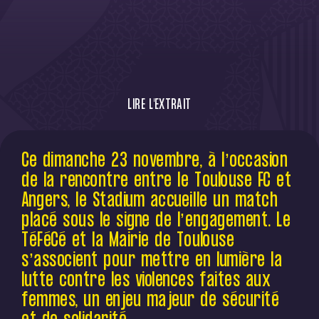
LIRE L'EXTRAIT
Le TéFéCé déploie un plan de lutte contre
Ce dimanche 23 novembre, à l’occasion
les violences sexistes et sexuelles.
de la rencontre entre le Toulouse FC et
Angers, le Stadium accueille un match
placé sous le signe de l’engagement. Le
TéFéCé et la Mairie de Toulouse
s’associent pour mettre en lumière la
lutte contre les violences faites aux
femmes, un enjeu majeur de sécurité