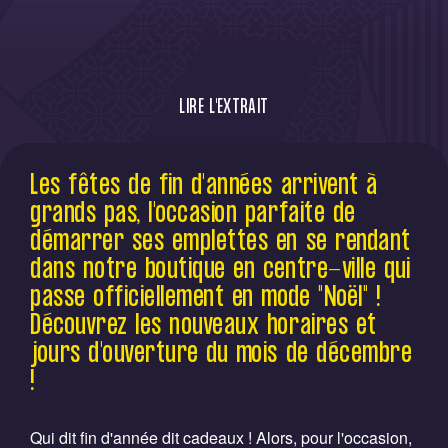
LIRE L'EXTRAIT
Découvrez les horaires exceptionnelles de
Les fêtes de fin d'années arrivent à
notre boutique en centre-ville qui passe
grands pas, l'occasion parfaite de
officiellement en mode "Noël" !
démarrer ses emplettes en se rendant
dans notre boutique en centre-ville qui
passe officiellement en mode "Noël" !
Découvrez les nouveaux horaires et
jours d'ouverture du mois de décembre
!
Qui dit fin d'année dit cadeaux ! Alors, pour l'occasion,