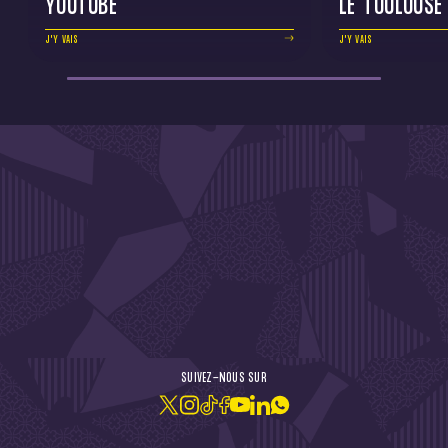
YOUTUBE
LE TOULOUSE
J'Y VAIS
J'Y VAIS
DE L'ACTU !
SUIVEZ-NOUS SUR
JE M'ABONNE À LA NEWSLETTER