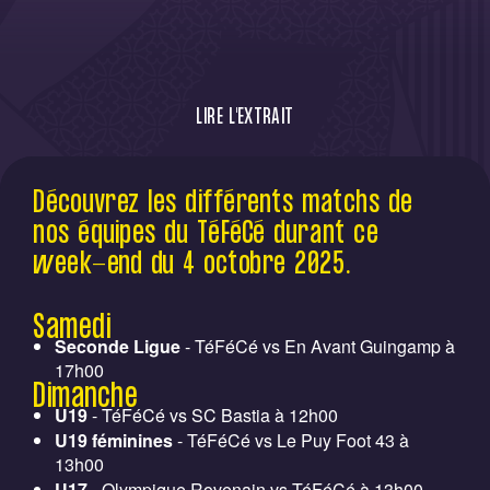
LIRE L'EXTRAIT
Découvrez les différents matchs de nos
Découvrez les différents matchs de
équipes du TéFéCé durant ce week-end du
nos équipes du TéFéCé durant ce
4 octobre 2025.
week-end du 4 octobre 2025.
Samedi
Seconde Ligue
- TéFéCé vs En Avant Guingamp à
17h00
Dimanche
U19
- TéFéCé vs SC Bastia à 12h00
U19 féminines
- TéFéCé vs Le Puy Foot 43 à
13h00
U17
- Olympique Rovenain vs TéFéCé à 13h00